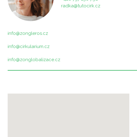
radka@tutocirk.cz
info@zongleros.cz
info@cirkularium.cz
info@zonglobalizace.cz