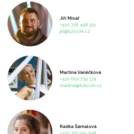
Jiří Misař
+420 728 498 321
jiri@tutocirk.cz
Martina Vaněčková
+420 602 739 374
martina@tutocirk.cz
Radka Šámalová
+420 737 190 798