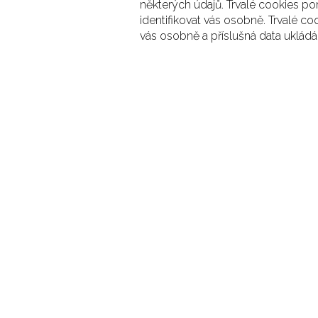
některých údajů. Trvalé cookies pom
identifikovat vás osobně. Trvalé c
vás osobně a příslušná data uklád