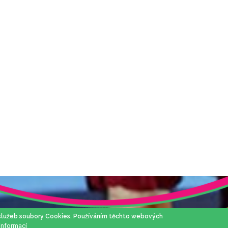
 služeb soubory Cookies. Používáním těchto webových
 informací