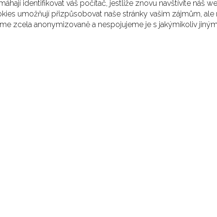
áhají identifikovat váš počítač, jestliže znovu navštívíte náš w
ookies umožňují přizpůsobovat naše stránky vašim zájmům, ale 
áme zcela anonymizovaně a nespojujeme je s jakýmikoliv jinými