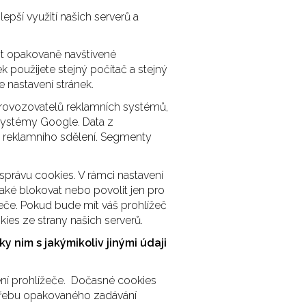
epší využití našich serverů a
ost opakovaně navštívené
k použijete stejný počítač a stejný
 nastavení stránek.
provozovatelů reklamních systémů,
 systémy Google. Data z
 reklamního sdělení. Segmenty
 správu cookies. V rámci nastavení
 také blokovat nebo povolit jen pro
žeče. Pokud bude mít váš prohlížeč
ies ze strany našich serverů.
 nim s jakýmikoliv jinými údaji
ení prohlížeče. Dočasné cookies
otřebu opakovaného zadávání