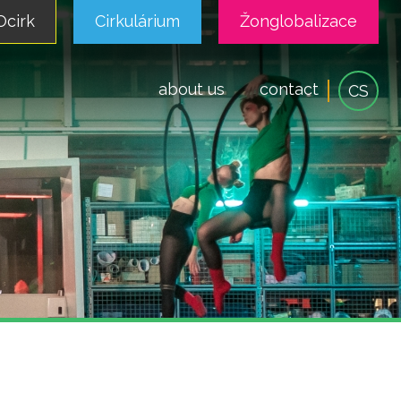
cirk
Cirkulárium
Žonglobalizace
about us
contact
CS