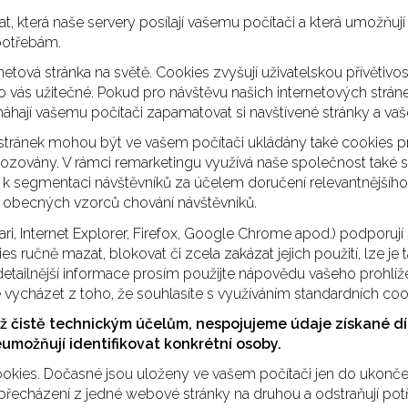
, která naše servery posílají vašemu počítači a která umožňují l
potřebám.
etová stránka na světě. Cookies zvyšují uživatelskou přívětiv
ro vás užitečné. Pokud pro návštěvu našich internetových stráne
áhají vašemu počítači zapamatovat si navštívené stránky a vaše
stránek mohou být ve vašem počítači ukládány také cookies 
ovozovány. V rámci remarketingu využívá naše společnost také
k segmentaci návštěvníků za účelem doručení relevantnějšího
a obecných vzorců chování návštěvníků.
ri, Internet Explorer, Firefox, Google Chrome apod.) podporují
s ručně mazat, blokovat či zcela zakázat jejich použití, lze je
o detailnější informace prosím použijte nápovědu vašeho prohlí
ycházet z toho, že souhlasíte s využíváním standardních cook
 čistě technickým účelům, nespojujeme údaje získané díky
eumožňují identifikovat konkrétní osoby.
 cookies. Dočasné jsou uloženy ve vašem počítači jen do ukonč
 přecházení z jedné webové stránky na druhou a odstraňují p