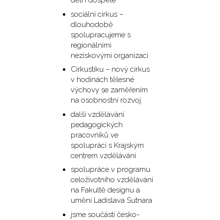
děti i dospělé
sociální cirkus –
dlouhodobě
spolupracujeme s
regionálními
neziskovými organizaci
Cirkustiku – nový cirkus
v hodinách tělesné
výchovy se zaměřením
na osobnostní rozvoj
další vzdělávání
pedagogických
pracovníků ve
spolupráci s Krajským
centrem vzdělávání
spolupráce v programu
celoživotního vzdělávání
na Fakultě designu a
umění Ladislava Sutnara
jsme součástí česko-