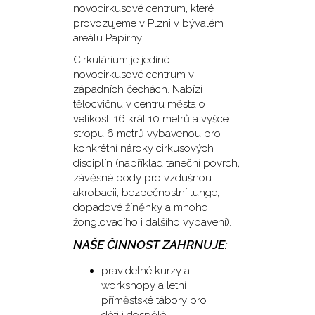
novocirkusové centrum, které
provozujeme v Plzni v bývalém
areálu Papírny.
Cirkulárium je jediné
novocirkusové centrum v
západních čechách. Nabízí
tělocvičnu v centru města o
velikosti 16 krát 10 metrů a výšce
stropu 6 metrů vybavenou pro
konkrétní nároky cirkusových
disciplín (například taneční povrch,
závěsné body pro vzdušnou
akrobacii, bezpečnostní lunge,
dopadové žíněnky a mnoho
žonglovacího i dalšího vybavení).
NAŠE ČINNOST ZAHRNUJE:
pravidelné kurzy a
workshopy a letní
příměstské tábory pro