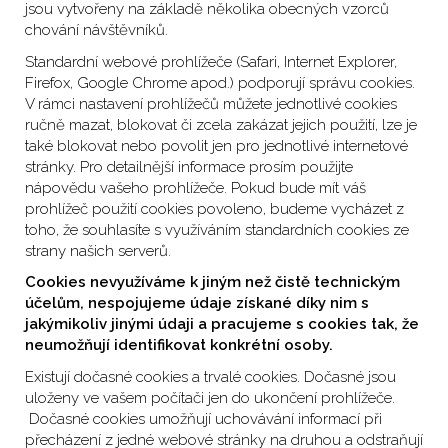
jsou vytvořeny na základě několika obecných vzorců
chování návštěvníků.
Standardní webové prohlížeče (Safari, Internet Explorer,
Firefox, Google Chrome apod.) podporují správu cookies.
V rámci nastavení prohlížečů můžete jednotlivé cookies
ručně mazat, blokovat či zcela zakázat jejich použití, lze je
také blokovat nebo povolit jen pro jednotlivé internetové
stránky. Pro detailnější informace prosím použijte
nápovědu vašeho prohlížeče. Pokud bude mít váš
prohlížeč použití cookies povoleno, budeme vycházet z
toho, že souhlasíte s využíváním standardních cookies ze
strany našich serverů.
Cookies nevyužíváme k jiným než čistě technickým
účelům, nespojujeme údaje získané díky nim s
jakýmikoliv jinými údaji a pracujeme s cookies tak, že
neumožňují identifikovat konkrétní osoby.
Existují dočasné cookies a trvalé cookies. Dočasné jsou
uloženy ve vašem počítači jen do ukončení prohlížeče.
Dočasné cookies umožňují uchovávání informací při
přecházení z jedné webové stránky na druhou a odstraňují